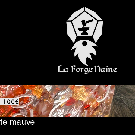
E 100€
ite mauve
rix