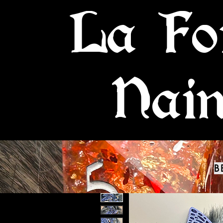
La Fo
Nai
B