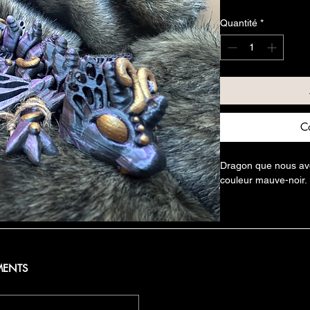
original
p
Quantité
*
C
Dragon que nous avon
couleur mauve-noir. 
MENTS