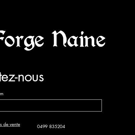
Forge Naine
tez-nous
om
s de vente
0499 835204