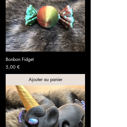
Bonbon Fidget
Prix
5,00 €
Ajouter au panier