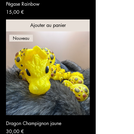
Pégase Rainbow
Prix
15,00 €
Ajouter au panier
Nouveau
Dragon Champignon jaune
Prix
30,00 €