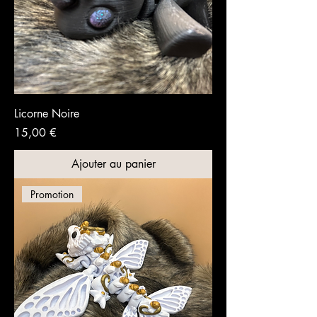
Licorne Noire
Prix
15,00 €
Ajouter au panier
Promotion