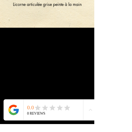
Licorne articulée grise peinte à la main
Livraison
Livraison en Belgique, France
et Benelux.
Envoi autre pays et hors UE à
établir avant l'achat par mail.
Belgique
Bpost tracking à partir 7,10€ à domicile
Mondial replay Locker à partir de 4,30€
France
Bpost tracking à partir de 11,60€
Mondial relay Locker à partir de 5,50€
Pays-Bas, G-D Luxembourg
Bpost tracking à partir de 11,60€