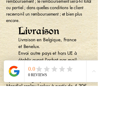
remboursement ; le remboursement sera-t-il total
ou partiel ; dans quelles conditions le client
recevra-t-il un remboursement ; et bien plus
encore.
Livraison
Livraison en Belgique, France
et Benelux.
Envoi autre pays et hors UE à
établir avant l'achat par mail.
Belgique
Bpost tracking à partir 7,10€ à domicile
Mondial replay Locker à partir de 4,30€
France
Bpost tracking à partir de 11,60€
Mondial relay Locker à partir de 5,50€
Pays-Bas, G-D Luxembourg
Bpost tracking à partir de 11,60€
Mondial Relay Locker à partir de 4,80€